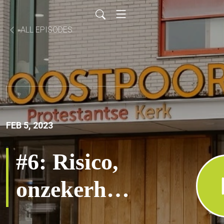
ALL EPISODES
FEB 5, 2023
#6: Risico,
onzekerheid
en bijbelse