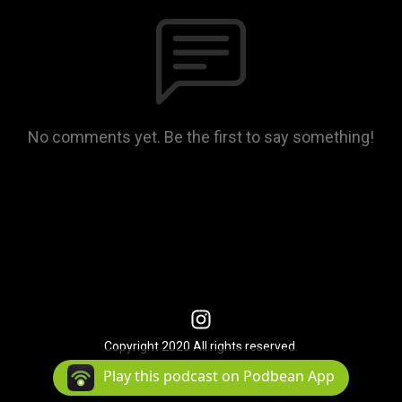
No comments yet. Be the first to say something!
Copyright 2020 All rights reserved.
Podcast Powered By
Podbean
Play this podcast on Podbean App